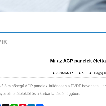
YIK
Mi az ACP panelek élett
●
2025-03-17
●
5
●
Hagyj ü
iváló minőségű ACP panelek, különösen a PVDF bevonattal, tar
yezeti feltételektől és a karbantartástól függően.