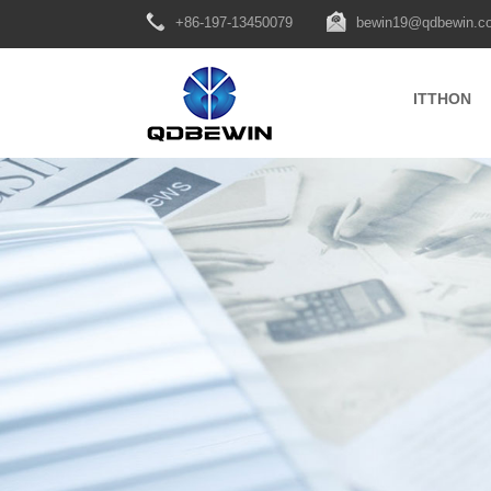
+86-197-13450079
bewin19@qdbewin.c
ITTHON