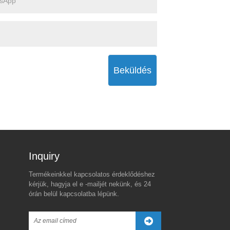
Beküldés
Inquiry For Pricelist
Termékeinkkel kapcsolatos érdeklődéshez
Trump új vámtarifa
A globális akril- és PVC
kérjük, hagyja el e -mailjét nekünk, és 24
fenyegetése Kínával
Faam Board piac: trendek,
órán belül kapcsolatba lépünk.
szemben a globális piaci
árazás és jövőbeli kilátások
2025/04/01
lő