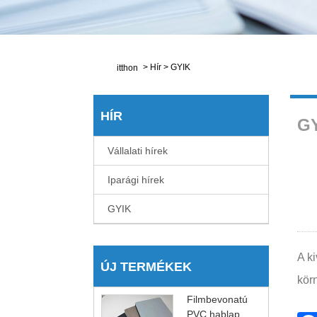
>
Hír
>
GYIK
itthon
HÍR
G
Vállalati hírek
Iparági hírek
GYIK
A k
ÚJ TERMÉKEK
körn
Filmbevonatú
PVC hablap