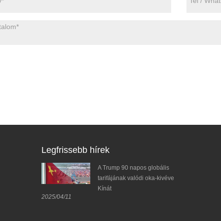
Legfrissebb hírek
Win, hogy
A Trump 90 napos globális
 FESPA 2025
tarifájának valódi oka-kivéve
ooth 5.2-E92
Kínát
2025/04/11
zavarokat idézi e
2025/04/08