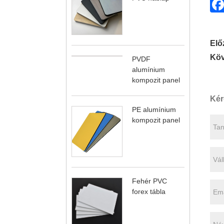
Elő
Köv
PVDF
alumínium
kompozit panel
Kér
PE alumínium
kompozit panel
Fehér PVC
forex tábla