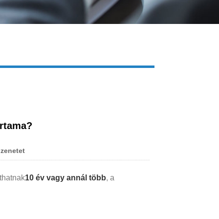
Live
artama?
zenetet
thatnak
10 év vagy annál több
, a