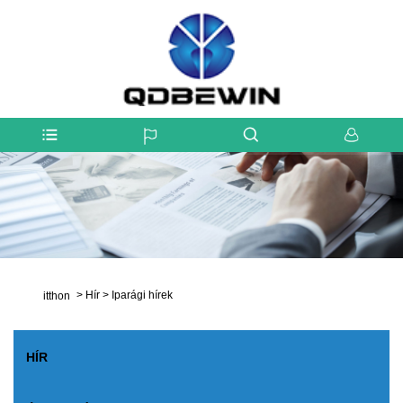
>
Hír
>
Iparági hírek
itthon
HÍR