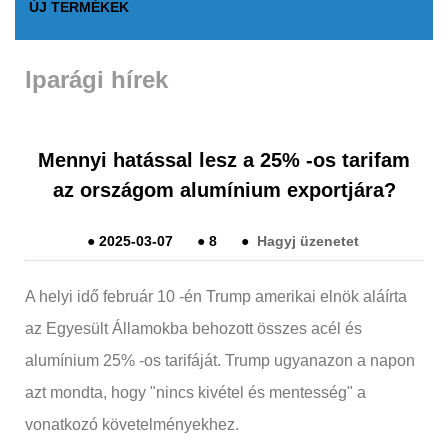
ÚJ TERMÉKEK
Iparági hírek
Mennyi hatással lesz a 25% -os tarifam
az országom alumínium exportjára?
●
2025-03-07
●
8
●
Hagyj üzenetet
A helyi idő február 10 -én Trump amerikai elnök aláírta
az Egyesült Államokba behozott összes acél és
alumínium 25% -os tarifáját. Trump ugyanazon a napon
azt mondta, hogy "nincs kivétel és mentesség" a
vonatkozó követelményekhez.