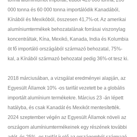
000 tonna és 60 000 tonna importálódik Kanadából,
Kínából és Mexikóból, összesen 41,7%-ot. Az amerikai
alumíniumtermékek behozatalának forrásai viszonylag
koncentráltak, Kína, Mexikó, Kanada, India és Kolumbia
öt fő importáló országából származó behozatal, 75%-
kal, a Kínából származó behozatal pedig 36%-ot tesz ki.
2018 márciusában, a vizsgálat eredményei alapján, az
Egyesült Államok 10% -os tarifát vezetett be a globális
importált alumínium termékekre. Március 23 -án lépett
hatályba, és csak Kanadát és Mexikót mentesítették.
2024 szeptember végén az Egyesült Államok növeli az
országom alumíniumtermékeinek egy részének további
adót, és 25% -os tarifát ír elő az országomból származó