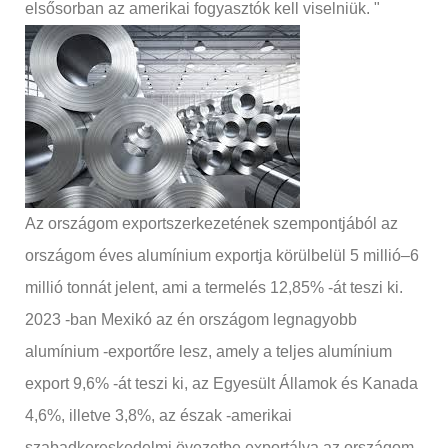
elsősorban az amerikai fogyasztók kell viselniük. "
Az országom exportszerkezetének szempontjából az
országom éves alumínium exportja körülbelül 5 millió–6
millió tonnát jelent, ami a termelés 12,85% -át teszi ki.
2023 -ban Mexikó az én országom legnagyobb
alumínium -exportőre lesz, amely a teljes alumínium
export 9,6% -át teszi ki, az Egyesült Államok és Kanada
4,6%, illetve 3,8%, az észak -amerikai
szabadkereskedelmi övezetbe exportálva az országom