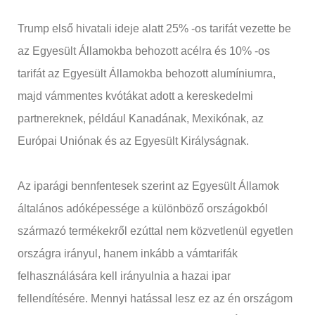
Trump első hivatali ideje alatt 25% -os tarifát vezette be
az Egyesült Államokba behozott acélra és 10% -os
tarifát az Egyesült Államokba behozott alumíniumra,
majd vámmentes kvótákat adott a kereskedelmi
partnereknek, például Kanadának, Mexikónak, az
Európai Uniónak és az Egyesült Királyságnak.
Az iparági bennfentesek szerint az Egyesült Államok
általános adóképessége a különböző országokból
származó termékekről ezúttal nem közvetlenül egyetlen
országra irányul, hanem inkább a vámtarifák
felhasználására kell irányulnia a hazai ipar
fellendítésére. Mennyi hatással lesz ez az én országom