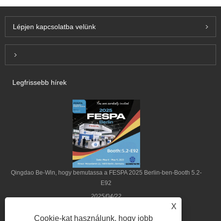
Lépjen kapcsolatba velünk
Inquiry For Pricelist
Legfrissebb hírek
Qingdao Be-Win, hogy bemutassa a FESPA 2025 Berlin-ben-Booth 5.2-
E92
2025/04/22
X
Cookie-kat használunk, hogy jobb