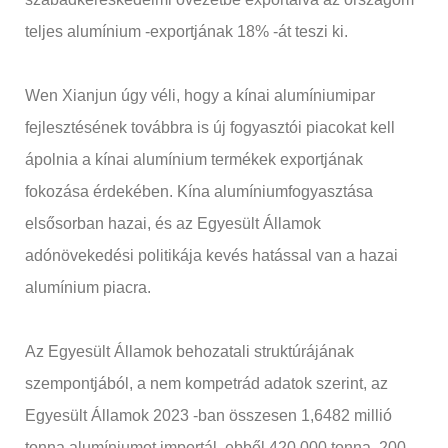
teljes alumínium -exportjának 18% -át teszi ki.
Wen Xianjun úgy véli, hogy a kínai alumíniumipar
fejlesztésének továbbra is új fogyasztói piacokat kell
ápolnia a kínai alumínium termékek exportjának
fokozása érdekében. Kína alumíniumfogyasztása
elsősorban hazai, és az Egyesült Államok
adónövekedési politikája kevés hatással van a hazai
alumínium piacra.
Az Egyesült Államok behozatali struktúrájának
szempontjából, a nem kompetrád adatok szerint, az
Egyesült Államok 2023 -ban összesen 1,6482 millió
tonna alumíniumot importál, ebből 420 000 tonna, 200