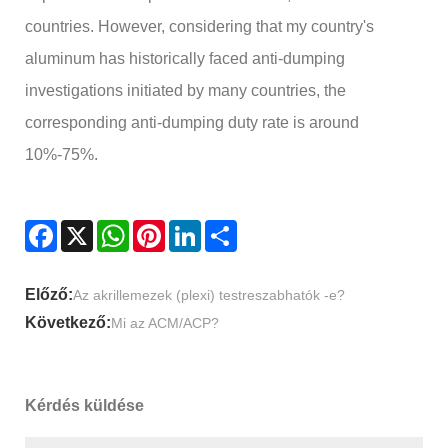
countries. However, considering that my country's
aluminum has historically faced anti-dumping
investigations initiated by many countries, the
corresponding anti-dumping duty rate is around
10%-75%.
Facebook
X
WhatsApp
Pinterest
LinkedIn
Share
Előző:
Az akrillemezek (plexi) testreszabhatók -e?
Következő:
Mi az ACM/ACP?
Kérdés küldése