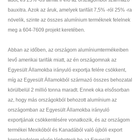
bauxitra. Azok az áruk, amelyek tarifáit 7,5% -ról 25% -ra
növelik, szinte az összes alumínium terméknek felelnek
meg a 604-7609 projekt keretében.
Abban az időben, az országom alumíniumtermékeiben
levő amerikai tarifák miatt, az én országomnak az
Egyesült Államokba irányuló exportja felére csökkent,
míg az Egyesült Államokból származó összes behozatal
körülbelül 2 millió tonna maradt. Ennek oka elsősorban
az, hogy más országokból behozott alumínium az
országomban az Egyesült Államokba irányuló
exportjának csökkentésére vonatkozik, és az országom
termékei Mexikóból és Kanadából való újbóli export
kereskedelem révén léphetnek be az Egyesült