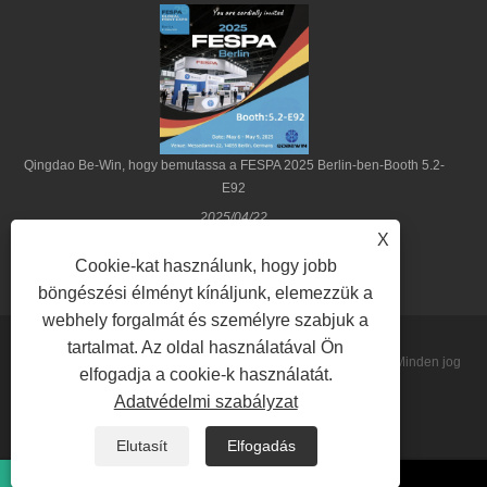
Qingdao Be-Win, hogy bemutassa a FESPA 2025 Berlin-ben-Booth 5.2-
E92
2025/04/22
X
Cookie-kat használunk, hogy jobb
böngészési élményt kínáljunk, elemezzük a
webhely forgalmát és személyre szabjuk a
tartalmat. Az oldal használatával Ön
Copyright © 2022 Qingdao Be-Win Industrial & Trade Co., Ltd. Minden jog
elfogadja a cookie-k használatát.
Adatvédelmi szabályzat
fenntartva.
Sitemap
RSS
XML
Privacy Policy
Elutasít
Elfogadás