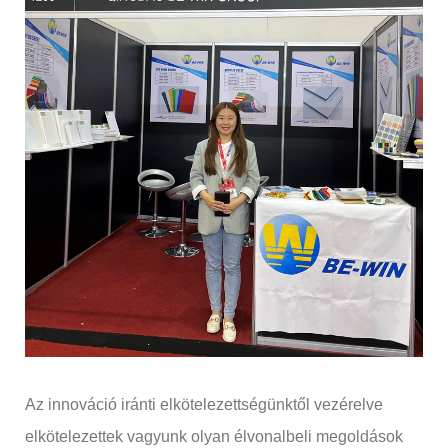
Az innováció iránti elkötelezettségünktől vezérelve
elkötelezettek vagyunk olyan élvonalbeli megoldások