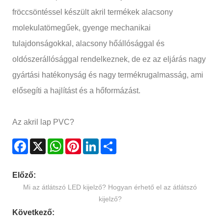
fröccsöntéssel készült akril termékek alacsony
molekulatömegűek, gyenge mechanikai
tulajdonságokkal, alacsony hőállósággal és
oldószerállósággal rendelkeznek, de ez az eljárás nagy
gyártási hatékonyság és nagy termékrugalmasság, ami
elősegíti a hajlítást és a hőformázást.
Az akril lap PVC?
Facebook
X
WhatsApp
Pinterest
LinkedIn
Share
Előző:
Mi az átlátszó LED kijelző? Hogyan érhető el az átlátszó
kijelző?
Következő: