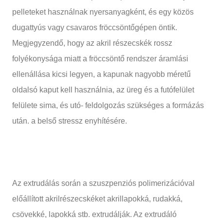
pelleteket használnak nyersanyagként, és egy közös
dugattyús vagy csavaros fröccsöntőgépen öntik.
Megjegyzendő, hogy az akril részecskék rossz
folyékonysága miatt a fröccsöntő rendszer áramlási
ellenállása kicsi legyen, a kapunak nagyobb méretű
oldalsó kaput kell használnia, az üreg és a futófelület
felülete sima, és utó- feldolgozás szükséges a formázás
után. a belső stressz enyhítésére.
Az extrudálás során a szuszpenziós polimerizációval
előállított akrilrészecskéket akrillapokká, rudakká,
csövekké, lapokká stb. extrudálják. Az extrudáló