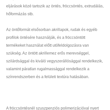
eljárások közé tartozik az öntés, fröccsöntés, extrudálás,
hőformázás stb.
Az öntőformát elsősorban akrillapok, rudak és egyéb
profilok öntésére használják, és a fröccsöntött
termékeket használat előtt utófeldolgozásra van
szükség. Az öntött akrillemez erős merevséggel,
szilárdsággal és kiváló vegyszerállósággal rendelkezik,
valamint páratlan rugalmassággal rendelkezik a
színrendszerben és a felületi textúra hatásában.
A fröccsöntésnél szuszpenziós polimerizációval nyert