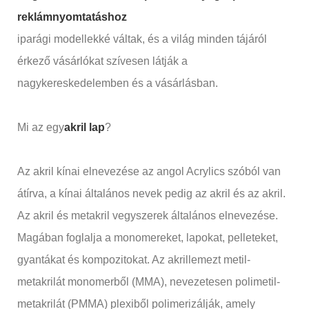
reklámnyomtatáshoz
iparági modellekké váltak, és a világ minden tájáról
érkező vásárlókat szívesen látják a
nagykereskedelemben és a vásárlásban.
Mi az egy
akril lap
?
Az akril kínai elnevezése az angol Acrylics szóból van
átírva, a kínai általános nevek pedig az akril és az akril.
Az akril és metakril vegyszerek általános elnevezése.
Magában foglalja a monomereket, lapokat, pelleteket,
gyantákat és kompozitokat. Az akrillemezt metil-
metakrilát monomerből (MMA), nevezetesen polimetil-
metakrilát (PMMA) plexiből polimerizálják, amely