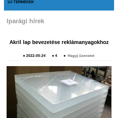
ÚJ TERMÉKEK
Iparági hírek
Akril lap bevezetése reklámanyagokhoz
●
2022-05-24
●
4
●
Hagyj üzenetet