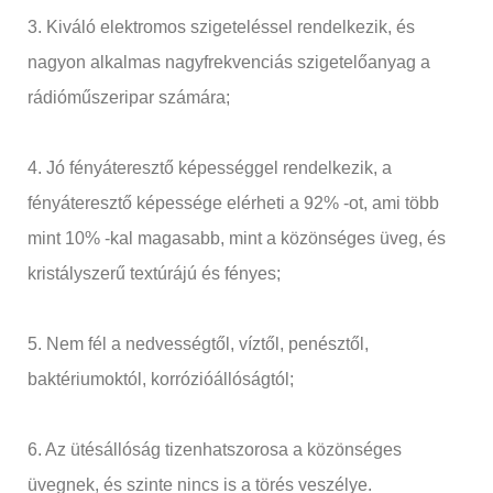
3. Kiváló elektromos szigeteléssel rendelkezik, és
nagyon alkalmas nagyfrekvenciás szigetelőanyag a
rádióműszeripar számára;
4. Jó fényáteresztő képességgel rendelkezik, a
fényáteresztő képessége elérheti a 92% -ot, ami több
mint 10% -kal magasabb, mint a közönséges üveg, és
kristályszerű textúrájú és fényes;
5. Nem fél a nedvességtől, víztől, penésztől,
baktériumoktól, korrózióállóságtól;
6. Az ütésállóság tizenhatszorosa a közönséges
üvegnek, és szinte nincs is a törés veszélye.