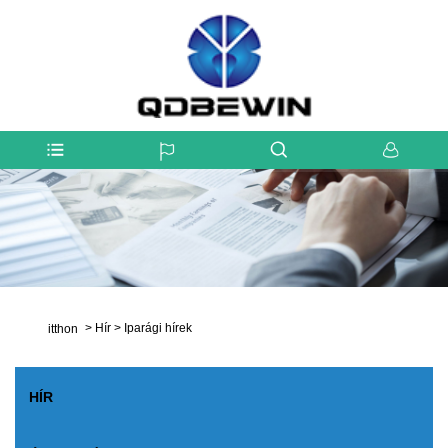
>
Hír
>
Iparági hírek
itthon
HÍR