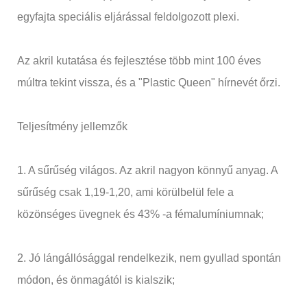
egyfajta speciális eljárással feldolgozott plexi.
Az akril kutatása és fejlesztése több mint 100 éves
múltra tekint vissza, és a "Plastic Queen" hírnevét őrzi.
Teljesítmény jellemzők
1. A sűrűség világos. Az akril nagyon könnyű anyag. A
sűrűség csak 1,19-1,20, ami körülbelül fele a
közönséges üvegnek és 43% -a fémalumíniumnak;
2. Jó lángállósággal rendelkezik, nem gyullad spontán
módon, és önmagától is kialszik;