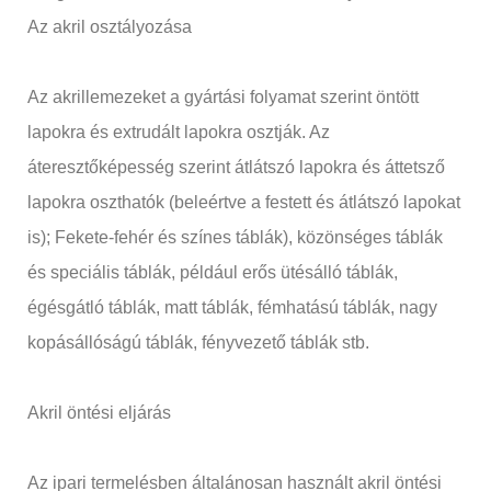
Az akril osztályozása
Az akrillemezeket a gyártási folyamat szerint öntött
lapokra és extrudált lapokra osztják. Az
áteresztőképesség szerint átlátszó lapokra és áttetsző
lapokra oszthatók (beleértve a festett és átlátszó lapokat
is); Fekete-fehér és színes táblák), közönséges táblák
és speciális táblák, például erős ütésálló táblák,
égésgátló táblák, matt táblák, fémhatású táblák, nagy
kopásállóságú táblák, fényvezető táblák stb.
Akril öntési eljárás
Az ipari termelésben általánosan használt akril öntési